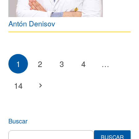
Antón Denisov
1
2
3
4
…
14
Buscar
Search