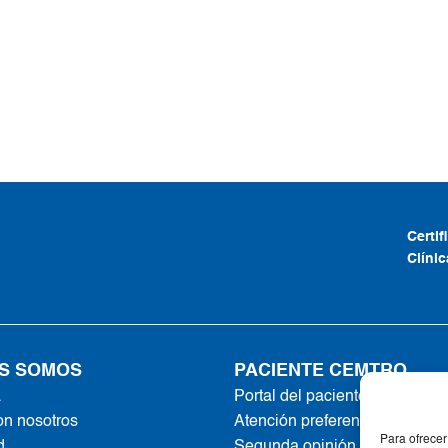
Certi
Clíni
S SOMOS
PACIENTE CEMTRO
a
Portal del paciente
on nosotros
Atención preferente
Para ofrecer
d
Segunda opinión online