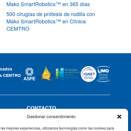
Mako SmartRobotics™ en 365 días
500 cirugías de prótesis de rodilla con
Mako SmartRobotics™ en Clínica
CEMTRO
ficados
ca CEMTRO
CONTACTO
Gestionar consentimiento
Tel: +34 91 735 57 57 | Fax: 91 735
57 58
 las mejores experiencias, utilizamos tecnologías como las cookies para
Av. Ventisquero de la Condesa, 42,