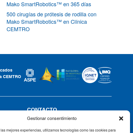
Mako SmartRobotics™ en 365 días
500 cirugías de prótesis de rodilla con
Mako SmartRobotics™ en Clínica
CEMTRO
ficados
ca CEMTRO
CONTACTO
Gestionar consentimiento
Tel: +34 91 735 57 57 | Fax: 91 735
57 58
 las mejores experiencias, utilizamos tecnologías como las cookies para
Av. Ventisquero de la Condesa, 42,