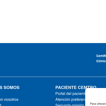
Certi
Clíni
S SOMOS
PACIENTE CEMTRO
a
Portal del paciente
on nosotros
Atención preferente
Para ofrecer
d
Segunda opinión online