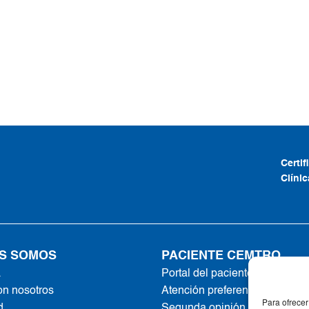
Certi
Clíni
S SOMOS
PACIENTE CEMTRO
a
Portal del paciente
on nosotros
Atención preferente
Para ofrecer
d
Segunda opinión online