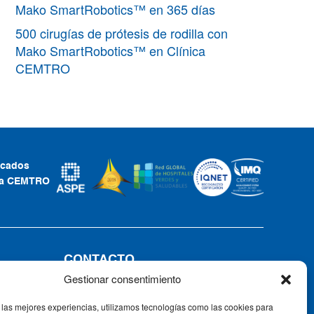
Mako SmartRobotics™ en 365 días
500 cirugías de prótesis de rodilla con
Mako SmartRobotics™ en Clínica
CEMTRO
ficados
ca CEMTRO
CONTACTO
Gestionar consentimiento
Tel: +34 91 735 57 57 | Fax: 91 735
57 58
 las mejores experiencias, utilizamos tecnologías como las cookies para
Av. Ventisquero de la Condesa, 42,