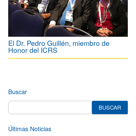
El Dr. Pedro Guillén, miembro de
Honor del ICRS
Buscar
Search
for:
Últimas Noticias