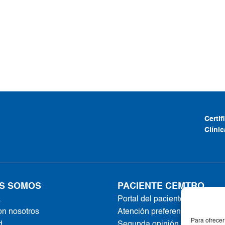
Certi
Clíni
S SOMOS
PACIENTE CEMTRO
a
Portal del paciente
on nosotros
Atención preferente
Para ofrecer
d
Segunda opinión online