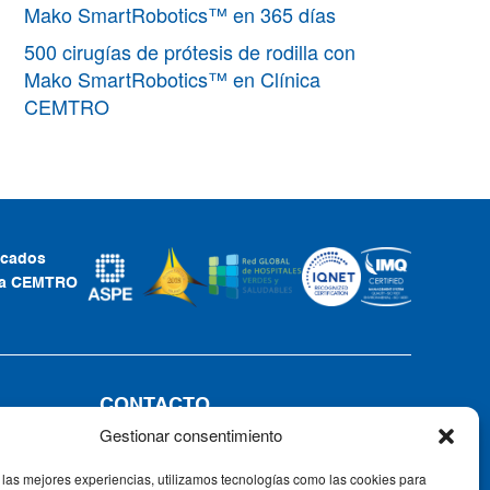
Mako SmartRobotics™ en 365 días
500 cirugías de prótesis de rodilla con
Mako SmartRobotics™ en Clínica
CEMTRO
ficados
ca CEMTRO
CONTACTO
Gestionar consentimiento
Tel: +34 91 735 57 57 | Fax: 91 735
57 58
 las mejores experiencias, utilizamos tecnologías como las cookies para
Av. Ventisquero de la Condesa, 42,