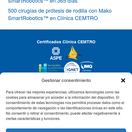
SmartRobotics™ en 365 días
500 cirugías de prótesis de rodilla con Mako
SmartRobotics™ en Clínica CEMTRO
Certificados Clínica CEMTRO
Gestionar consentimiento
Para ofrecer las mejores experiencias, utilizamos tecnologías como las
CLÍNICA CEMTRO
cookies para almacenar y/o acceder a la información del dispositivo. El
consentimiento de estas tecnologías nos permitirá procesar datos como el
comportamiento de navegación o las identificaciones únicas en este sitio.
No consentir o retirar el consentimiento, puede afectar negativamente a
QUIÉNES SOMOS
ciertas características y funciones.
PACIENTE CEMTRO