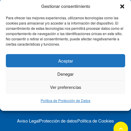
Gestionar consentimiento
Para ofrecer las mejores experiencias, utilizamos tecnologías como las
CLÍNICA CEMTRO
cookies para almacenar y/o acceder a la información del dispositivo. El
consentimiento de estas tecnologías nos permitirá procesar datos como el
comportamiento de navegación o las identificaciones únicas en este sitio.
No consentir o retirar el consentimiento, puede afectar negativamente a
QUIÉNES SOMOS
ciertas características y funciones.
PACIENTE CEMTRO
Aceptar
Denegar
CONTACTO
Ver preferencias
Política de Protección de Datos
Aviso Legal
Protección de datos
Política de Cookies
keyboard_arrow_up