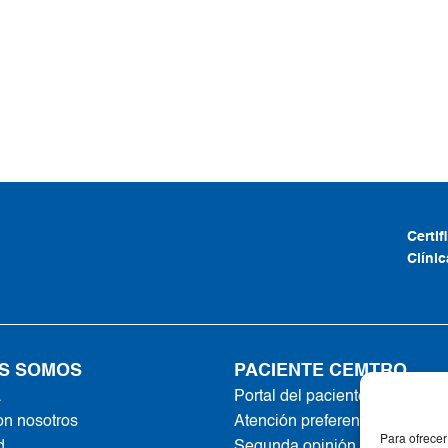
Certi
Clíni
S SOMOS
PACIENTE CEMTRO
a
Portal del paciente
on nosotros
Atención preferente
Para ofrecer
d
Segunda opinión online