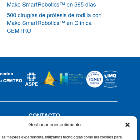
Mako SmartRobotics™ en 365 días
500 cirugías de prótesis de rodilla con
Mako SmartRobotics™ en Clínica
CEMTRO
ficados
ca CEMTRO
CONTACTO
Gestionar consentimiento
Tel: +34 91 735 57 57 | Fax: 91 735
57 58
 las mejores experiencias, utilizamos tecnologías como las cookies para
Av. Ventisquero de la Condesa, 42,