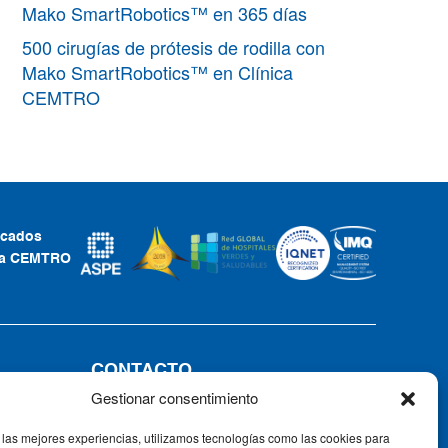
Mako SmartRobotics™ en 365 días
500 cirugías de prótesis de rodilla con
Mako SmartRobotics™ en Clínica
CEMTRO
ficados
ca CEMTRO
CONTACTO
Gestionar consentimiento
Tel: +34 91 735 57 57 | Fax: 91 735
57 58
 las mejores experiencias, utilizamos tecnologías como las cookies para
Av. Ventisquero de la Condesa, 42,