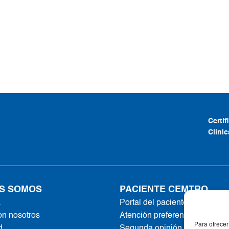
Certi
Clíni
S SOMOS
PACIENTE CEMTRO
a
Portal del paciente
on nosotros
Atención preferente
Para ofrecer
d
Segunda opinión online