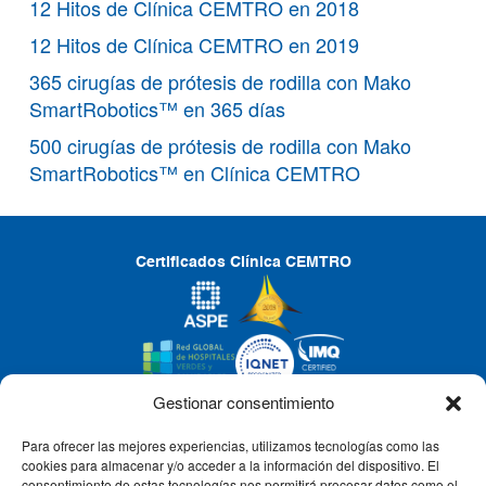
12 Hitos de Clínica CEMTRO en 2018
12 Hitos de Clínica CEMTRO en 2019
365 cirugías de prótesis de rodilla con Mako
SmartRobotics™ en 365 días
500 cirugías de prótesis de rodilla con Mako
SmartRobotics™ en Clínica CEMTRO
Certificados Clínica CEMTRO
Gestionar consentimiento
Para ofrecer las mejores experiencias, utilizamos tecnologías como las
CLÍNICA CEMTRO
cookies para almacenar y/o acceder a la información del dispositivo. El
consentimiento de estas tecnologías nos permitirá procesar datos como el