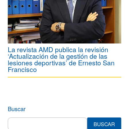
La revista AMD publica la revisión
‘Actualización de la gestión de las
lesiones deportivas’ de Ernesto San
Francisco
Buscar
Search
for: