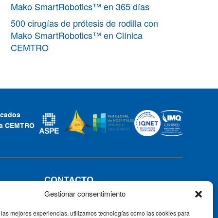
Mako SmartRobotics™ en 365 días
500 cirugías de prótesis de rodilla con
Mako SmartRobotics™ en Clínica
CEMTRO
ficados
ca CEMTRO
CONTACTO
Gestionar consentimiento
Tel: +34 91 735 57 57 | Fax: 91 735
57 58
 las mejores experiencias, utilizamos tecnologías como las cookies para
Av. Ventisquero de la Condesa, 42,