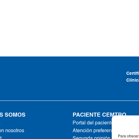
Certi
Clíni
S SOMOS
PACIENTE CEMTRO
a
Portal del paciente
on nosotros
Atención preferente
Para ofrecer
d
Segunda opinión online