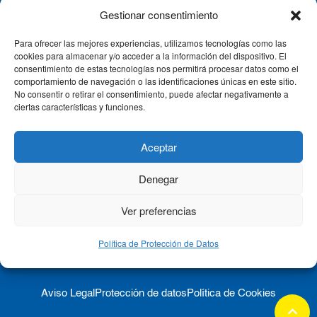
Gestionar consentimiento
Para ofrecer las mejores experiencias, utilizamos tecnologías como las
CLÍNICA CEMTRO
cookies para almacenar y/o acceder a la información del dispositivo. El
consentimiento de estas tecnologías nos permitirá procesar datos como el
comportamiento de navegación o las identificaciones únicas en este sitio.
No consentir o retirar el consentimiento, puede afectar negativamente a
QUIÉNES SOMOS
ciertas características y funciones.
PACIENTE CEMTRO
Aceptar
Denegar
CONTACTO
Ver preferencias
Política de Protección de Datos
Aviso Legal
Protección de datos
Política de Cookies
keyboard_arrow_up