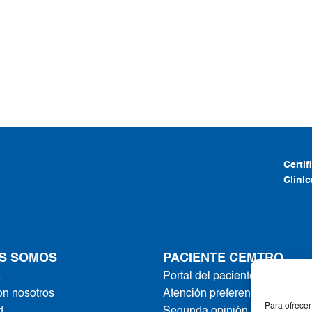
Certi
Clíni
S SOMOS
PACIENTE CEMTRO
a
Portal del paciente
on nosotros
Atención preferente
Para ofrecer
d
Segunda opinión online