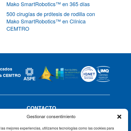
Mako SmartRobotics™ en 365 días
500 cirugías de prótesis de rodilla con
Mako SmartRobotics™ en Clínica
CEMTRO
ficados
ca CEMTRO
CONTACTO
Gestionar consentimiento
Tel: +34 91 735 57 57 | Fax: 91 735
57 58
 las mejores experiencias, utilizamos tecnologías como las cookies para
Av. Ventisquero de la Condesa, 42,