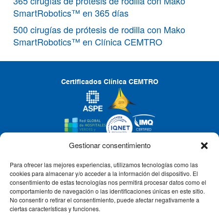
365 cirugías de prótesis de rodilla con Mako
SmartRobotics™ en 365 días
500 cirugías de prótesis de rodilla con Mako
SmartRobotics™ en Clínica CEMTRO
Certificados Clínica CEMTRO
Gestionar consentimiento
Para ofrecer las mejores experiencias, utilizamos tecnologías como las
CLÍNICA CEMTRO
cookies para almacenar y/o acceder a la información del dispositivo. El
consentimiento de estas tecnologías nos permitirá procesar datos como el
comportamiento de navegación o las identificaciones únicas en este sitio.
No consentir o retirar el consentimiento, puede afectar negativamente a
QUIÉNES SOMOS
ciertas características y funciones.