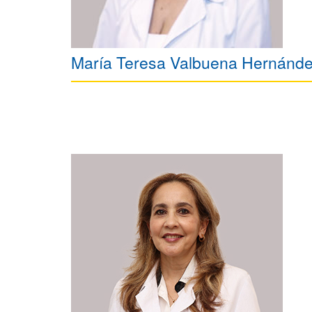
María Teresa Valbuena Hernánd