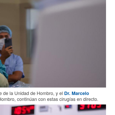
fe de la Unidad de Hombro, y el
Dr. Marcelo
ombro, continúan con estas cirugías en directo.