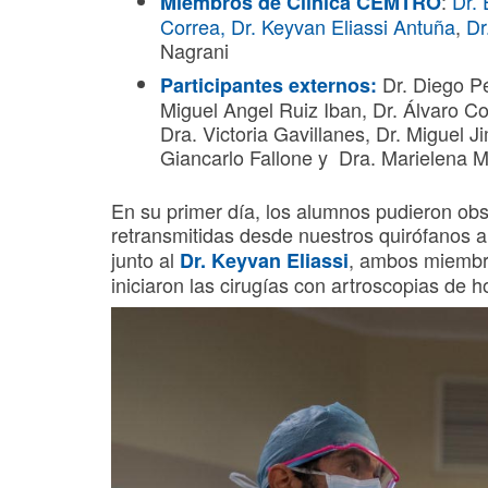
:
Dr. 
Miembros de Clínica CEMTRO
Correa
, Dr. Keyvan Eliassi Antuña
,
Dr
Nagrani
Dr. Diego Pé
Participantes externos:
Miguel Angel Ruiz Iban, Dr. Álvaro C
Dra. Victoria Gavillanes, Dr. Miguel 
Giancarlo Fallone y Dra. Marielena M
En su primer día, los alumnos pudieron obs
retransmitidas desde nuestros quirófanos a
junto al
, ambos miembr
Dr. Keyvan Eliassi
iniciaron las cirugías con artroscopias de 