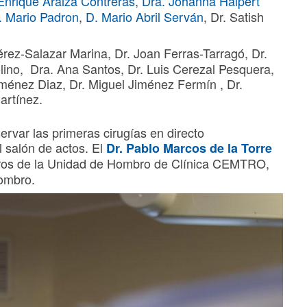
Enrique Araiza Contreras
,
Dra. Johanna Halpert
. Mario Padron
,
D. Mario Abril Serván
, Dr. Satish
rez-Salazar Marina, Dr. Joan Ferras-Tarragó, Dr.
olino, Dra. Ana Santos, Dr. Luis Cerezal Pesquera,
Jiménez Diaz, Dr. Miguel Jiménez Fermín , Dr.
artínez.
ervar las primeras cirugías en directo
l salón de actos. El
Dr. Pablo Marcos de la Torre
os de la Unidad de Hombro de Clínica CEMTRO,
hombro.