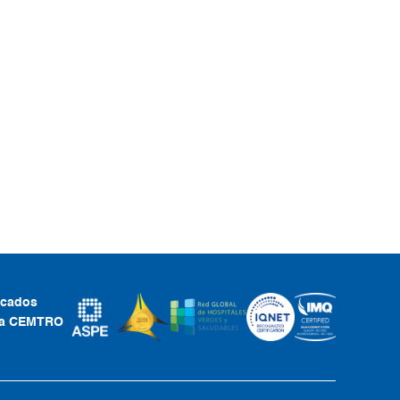
ficados
ca CEMTRO