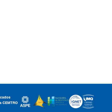
ficados
ca CEMTRO