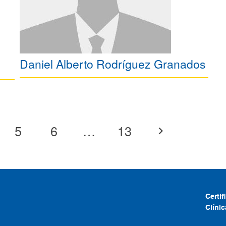
Daniel Alberto Rodríguez Granados
5
6
…
13
Certi
Clíni