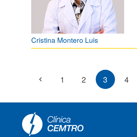
Cristina Montero Luis
1
2
3
4