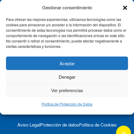
Gestionar consentimiento
Para ofrecer las mejores experiencias, utilizamos tecnologías como las
CLÍNICA CEMTRO
cookies para almacenar y/o acceder a la información del dispositivo. El
consentimiento de estas tecnologías nos permitirá procesar datos como el
comportamiento de navegación o las identificaciones únicas en este sitio.
No consentir o retirar el consentimiento, puede afectar negativamente a
QUIÉNES SOMOS
ciertas características y funciones.
PACIENTE CEMTRO
Aceptar
Denegar
CONTACTO
Ver preferencias
Política de Protección de Datos
Aviso Legal
Protección de datos
Política de Cookies
keyboard_arrow_up