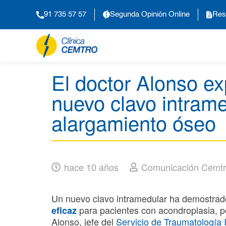
91 735 57 57
Segunda Opinión Online
Res
El doctor Alonso exp
nuevo clavo intram
alargamiento óseo
hace 10 años
Comunicación Cemt
Un nuevo clavo intramedular ha demostrad
para pacientes con acondroplasia, pe
eficaz
Alonso, jefe del
Servicio de Traumatología I