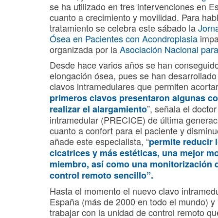
se ha utilizado en tres intervenciones en
cuanto a crecimiento y movilidad. Para habl
tratamiento se celebra este sábado la
Jorn
Ósea en Pacientes con Acondroplasia
impar
organizada por la
Asociación Nacional pa
Desde hace varios años se han conseguido 
elongación ósea, pues se han desarrollado
clavos intramedulares que permiten acortar 
primeros clavos presentaron algunas com
”, señala el docto
realizar el alargamiento
intramedular (PRECICE) de última generac
cuanto a confort para el paciente y dismin
añade este especialista, “
permite reducir 
cicatrices y más estéticas, una mejor mo
miembro, así como una monitorización d
control remoto sencillo”.
Hasta el momento el nuevo clavo intramedu
España (más de 2000 en todo el mundo) y 
trabajar con la unidad de control remoto qu