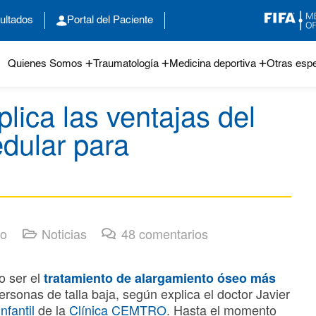
ultados
Portal del Paciente
Quienes Somos
Traumatología
Medicina deportiva
Otras espe
lica las ventajas del
edular para
ro
Noticias
48
comentarios
o ser el
tratamiento de alargamiento óseo más
rsonas de talla baja, según explica el doctor Javier
nfantil
de la
Clínica CEMTRO
. Hasta el momento