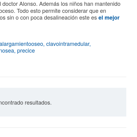
 el doctor Alonso. Además los niños han mantenido
roceso. Todo esto permite considerar que en
os sin o con poca desalineación este es
el mejor
alargamientooseo
,
clavointramedular
,
onosea
,
precice
contrado resultados.