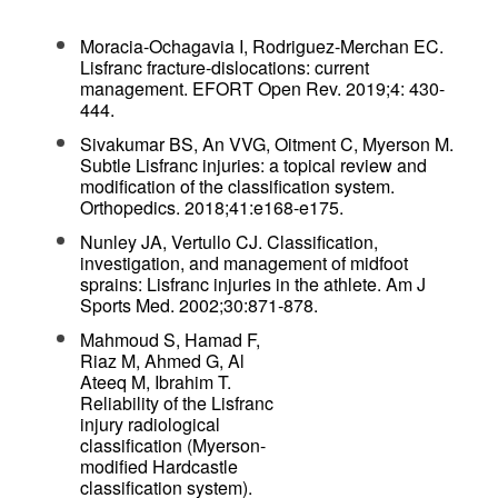
Moracia-Ochagavia I, Rodriguez-Merchan EC.
Lisfranc fracture-dislocations: current
management. EFORT Open Rev. 2019;4: 430-
444.
Sivakumar BS, An VVG, Oitment C, Myerson M.
Subtle Lisfranc injuries: a topical review and
modification of the classification system.
Orthopedics. 2018;41:e168-e175.
Nunley JA, Vertullo CJ. Classification,
investigation, and management of midfoot
sprains: Lisfranc injuries in the athlete. Am J
Sports Med. 2002;30:871-878.
Mahmoud S, Hamad F,
Riaz M, Ahmed G, Al
Ateeq M, Ibrahim T.
Reliability of the Lisfranc
injury radiological
classification (Myerson-
modified Hardcastle
classification system).