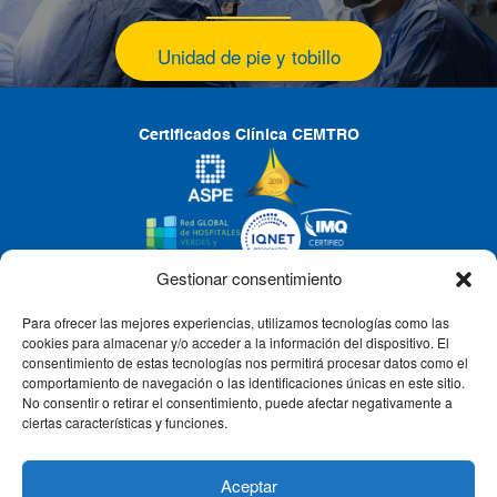
Unidad de pie y tobillo
Certificados Clínica CEMTRO
Gestionar consentimiento
Para ofrecer las mejores experiencias, utilizamos tecnologías como las
CLÍNICA CEMTRO
cookies para almacenar y/o acceder a la información del dispositivo. El
consentimiento de estas tecnologías nos permitirá procesar datos como el
comportamiento de navegación o las identificaciones únicas en este sitio.
No consentir o retirar el consentimiento, puede afectar negativamente a
QUIÉNES SOMOS
ciertas características y funciones.
PACIENTE CEMTRO
Aceptar