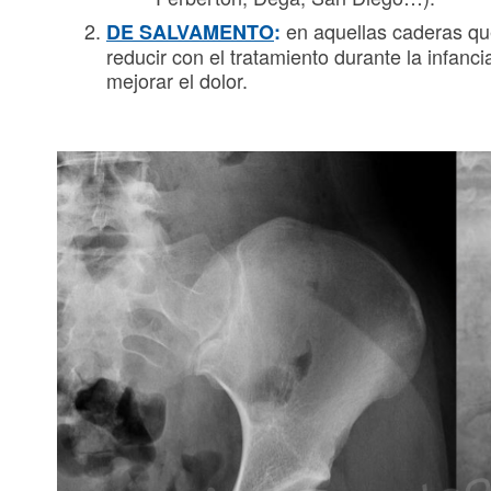
en aquellas caderas qu
DE SALVAMENTO
:
reducir con el tratamiento durante la infanci
mejorar el dolor.