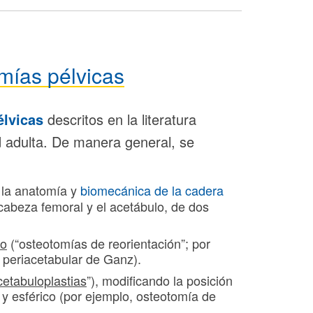
mías pélvicas
élvicas
descritos en la literatura
d adulta. De manera general, se
 la anatomía y
biomecánica de la cadera
 cabeza femoral y el acetábulo, de dos
lo
(“osteotomías de reorientación”; por
a periacetabular de Ganz).
cetabuloplastias
”), modificando la posición
y esférico (por ejemplo, osteotomía de