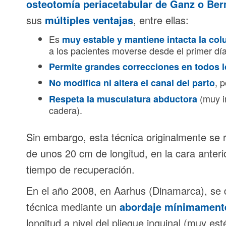
osteotomía periacetabular de Ganz o Ber
sus
múltiples ventajas
, entre ellas:
Es
muy estable y mantiene intacta la
col
a los pacientes moverse desde el primer día
Permite grandes correcciones en todos l
, 
No modifica ni altera el canal del parto
(muy im
Respeta la musculatura abductora
cadera).
Sin embargo, esta técnica originalmente se 
de unos 20 cm de longitud, en la cara anter
tiempo de recuperación.
En el año 2008, en Aarhus (Dinamarca), se d
técnica mediante un
abordaje mínimamente
longitud a nivel del pliegue inguinal (muy es