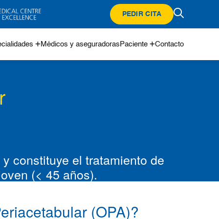
PEDIR CITA
cialidades
Médicos y aseguradoras
Paciente
Contacto
r
 y constituye el tratamiento de
joven (< 45 años).
eriacetabular (OPA)?