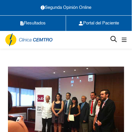
Segunda Opinión Online
Resultados
Portal del Paciente