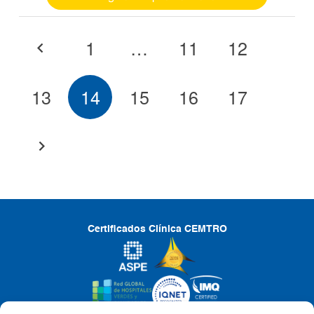
Paginación
1
…
11
12
de
entradas
13
14
15
16
17
Certificados Clínica CEMTRO