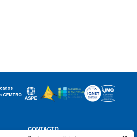
ficados
ca CEMTRO
CONTACTO