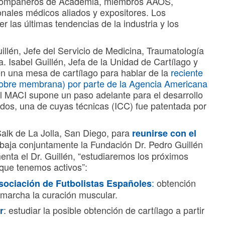
 compañeros de Academia, miembros AAOS,
ionales médicos aliados y expositores. Los
r las últimas tendencias de la industria y los
illén, Jefe del Servicio de Medicina, Traumatología
 Isabel Guillén, Jefa de la Unidad de Cartílago y
 en una mesa de cartílago para hablar de la
reciente
 sobre membrana) por parte de la Agencia Americana
l MACI supone un paso adelante para el desarrollo
dos, una de cuyas técnicas (ICC) fue patentada por
 Salk de La Jolla, San Diego, para
reunirse con el
abaja conjuntamente la Fundación Dr. Pedro Guillén
ta el Dr. Guillén, “estudiaremos los próximos
 que tenemos activos”:
:
obtención
Asociación de Futbolistas Españoles
marcha la curación muscular.
: estudiar la posible obtención de cartílago a partir
r