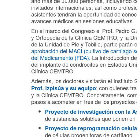
año más de 30.000 personas, incluyendo
invitados internacionales, así como profes
asistentes tendrán la oportunidad de conoce
avances médicos en sesiones educativas.
En el marco del Congreso el Prof. Pedro Gu
y Ortopedia de la Clínica CEMTRO, y la Dra.
de la Unidad de Pie y Tobillo, participarán
aprobación del MACI (cultivo de cartílago
del Medicamento (FDA).
La introducción de
del implante de condrocitos en Estados Uni
Clínica CEMTRO.
Además, los doctores visitarán el Instituto
; con quienes tr
Prof. Izpisúa y su equipo
y la Clínica CEMTRO. Concretamente, comen
pasos a acometer en tres de los proyectos
Proyecto de investigación con la 
de sustancias solubles que ponen en 
Proyecto de reprogramación celula
de células progenitoras de cartílago.