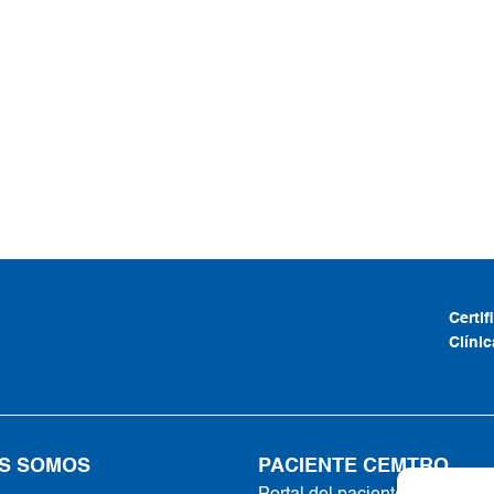
Certi
Clíni
S SOMOS
PACIENTE CEMTRO