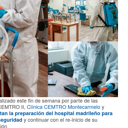
alizado este fin de semana por parte de las
a CEMTRO II,
Clínica CEMTRO Montecarmelo
y
an la preparación del hospital madrileño para
y continuar con el re-inicio de su
 seguridad
ción