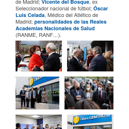
de Madrid;
, ex
Vicente del Bosque
Seleccionador nacional de fútbol;
Óscar
, Médico del Atlético de
Luis Celada
Madrid;
personalidades de las Reales
Academias Nacionales de Salud
(RANME, RANF…).