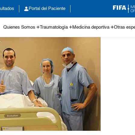
ultados
Portal del Paciente
Quienes Somos
Traumatología
Medicina deportiva
Otras espe