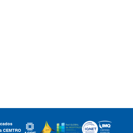
ficados
ca CEMTRO