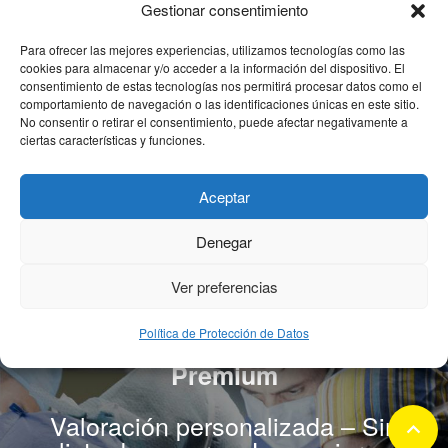
prótesis de hombro?
Gestionar consentimiento
Para ofrecer las mejores experiencias, utilizamos tecnologías como las
cookies para almacenar y/o acceder a la información del dispositivo. El
¿Qué es la prótesis
consentimiento de estas tecnologías nos permitirá procesar datos como el
invertida de hombro?
comportamiento de navegación o las identificaciones únicas en este sitio.
No consentir o retirar el consentimiento, puede afectar negativamente a
ciertas características y funciones.
Aceptar
Denegar
Ver preferencias
Política de Protección de Datos
Conoce nuestro espacio
Premium
Valoración personalizada – Sin
keyboard_arrow_up