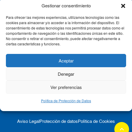
Gestionar consentimiento
Para ofrecer las mejores experiencias, utilizamos tecnologías como las
CLÍNICA CEMTRO
cookies para almacenar y/o acceder a la información del dispositivo. El
consentimiento de estas tecnologías nos permitirá procesar datos como el
comportamiento de navegación o las identificaciones únicas en este sitio.
No consentir o retirar el consentimiento, puede afectar negativamente a
QUIÉNES SOMOS
ciertas características y funciones.
PACIENTE CEMTRO
Aceptar
Denegar
CONTACTO
Ver preferencias
Política de Protección de Datos
Aviso Legal
Protección de datos
Política de Cookies
keyboard_arrow_up