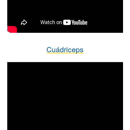
Cuádriceps