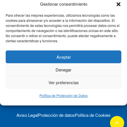
Gestionar consentimiento
Para ofrecer las mejores experiencias, utilizamos tecnologías como las
CLÍNICA CEMTRO
cookies para almacenar y/o acceder a la información del dispositivo. El
consentimiento de estas tecnologías nos permitirá procesar datos como el
comportamiento de navegación o las identificaciones únicas en este sitio.
No consentir o retirar el consentimiento, puede afectar negativamente a
QUIÉNES SOMOS
ciertas características y funciones.
PACIENTE CEMTRO
Aceptar
Denegar
CONTACTO
Ver preferencias
Política de Protección de Datos
Aviso Legal
Protección de datos
Política de Cookies
keyboard_arrow_up