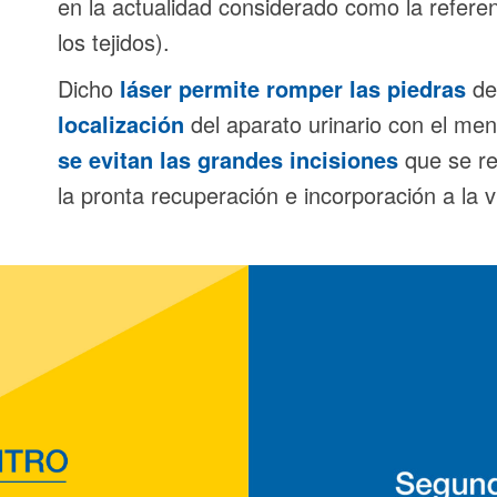
en la actualidad considerado como la refere
los tejidos).
Dicho
láser permite romper las piedras
de
localización
del aparato urinario con el men
se evitan las grandes incisiones
que se re
la pronta recuperación e incorporación a la v