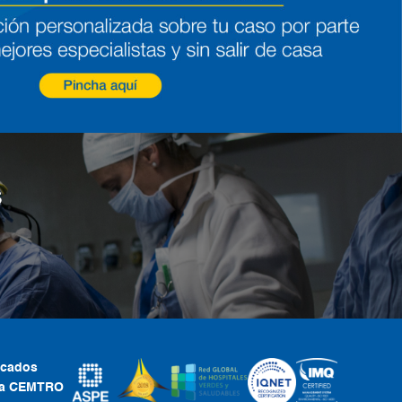
s
ficados
ca CEMTRO