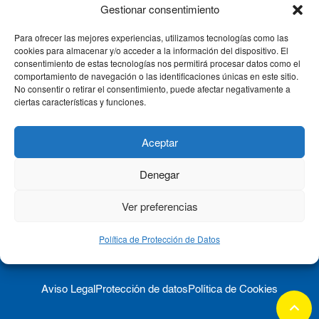
Gestionar consentimiento
Para ofrecer las mejores experiencias, utilizamos tecnologías como las
CLÍNICA CEMTRO
cookies para almacenar y/o acceder a la información del dispositivo. El
consentimiento de estas tecnologías nos permitirá procesar datos como el
comportamiento de navegación o las identificaciones únicas en este sitio.
No consentir o retirar el consentimiento, puede afectar negativamente a
QUIÉNES SOMOS
ciertas características y funciones.
PACIENTE CEMTRO
Aceptar
Denegar
CONTACTO
Ver preferencias
Política de Protección de Datos
Aviso Legal
Protección de datos
Política de Cookies
keyboard_arrow_up