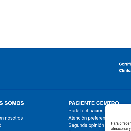
Certi
Clíni
S SOMOS
PACIENTE CEMTRO
a
Portal del paciente
on nosotros
Atención preferente
Para ofrecer
d
Segunda opinión online
almacenar y/