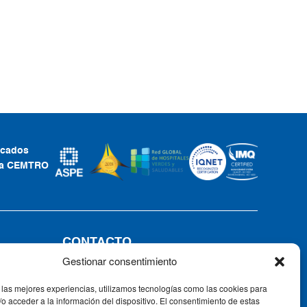
ficados
ca CEMTRO
CONTACTO
Gestionar consentimiento
Tel: +34 91 735 57 57 | Fax: 91 735
57 58
 las mejores experiencias, utilizamos tecnologías como las cookies para
Av. Ventisquero de la Condesa, 42,
o acceder a la información del dispositivo. El consentimiento de estas