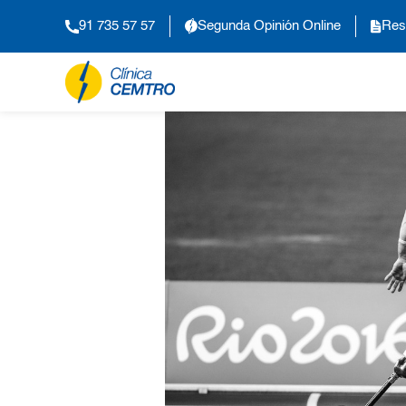
91 735 57 57
Segunda Opinión Online
Res