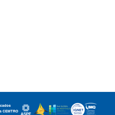
ficados
ca CEMTRO