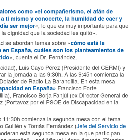
valores como «el compañerismo, el afán de
 a ti mismo y conocerte, la humildad de caer y
«, lo que es muy importante para que
 día ser mejor
la dignidad que la sociedad les quitó».
ad se abordan temas sobre «
cómo está la
te en España, cuáles son los planteamientos de
«, cuenta el Dr. Fernández.
tido
cidad), Luis Cayo Pérez (Presidente del CERMI) y
r la jornada a las 9:30h. A las 9:45h comienza la
olader de Radio La Barandilla. En esta mesa
Francisco Forte
scapacidad en España»
lla), Francisco Borja Fanjúl (ex Director General de
z (Portavoz por el PSOE de Discapacidad en la
las 11:30h comienza la segunda mesa con el tema
ro Guillén y Tomás Fernández (
Jefe del Servicio de
moderan esta segunda mesa en la que participan
pico español), José Miguel López Aguado (Director