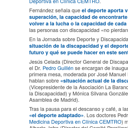
Deportiva en Clínica CEMTRO
.
Fernández señala que
el deporte aporta 
superación, la capacidad de encontrarte
volver a la lucha o la capacidad de cada
las personas con discapacidad «no pierdan 
En la Jornada sobre Deporte y Discapacid
situación de la discapacidad y el depor
futuro y qué se puede hacer en este sen
Jesús Celada (Director General de Discapa
el Dr.
Pedro Guillén
se encargan de inaugura
primera mesa, moderada por José Manuel D
hablan sobre
«situación actual de la di
(Vicepresidente de la Asociación La Barandi
la Discapacidad) y Mónica Silvana Gonzále
Asamblea de Madrid).
Tras la pausa para el descanso y café, a 
. Los doctores Ped
«el deporte adaptado»
Medicina Deportiva en Clínica CEMTRO
) 
Alberto Jofre (Director del Comité Paralím