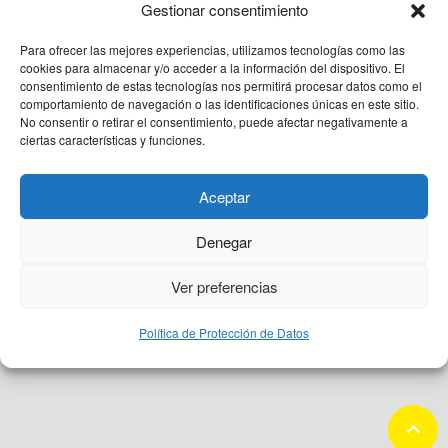
QUIÉNES SOMOS
Gestionar consentimiento
Para ofrecer las mejores experiencias, utilizamos tecnologías como las
PACIENTE CEMTRO
cookies para almacenar y/o acceder a la información del dispositivo. El
consentimiento de estas tecnologías nos permitirá procesar datos como el
comportamiento de navegación o las identificaciones únicas en este sitio.
No consentir o retirar el consentimiento, puede afectar negativamente a
CONTACTO
ciertas características y funciones.
Aceptar
Denegar
Aviso Legal
Protección de datos
Política de Cookies
Ver preferencias
Política de Protección de Datos
keyboard_arrow_up