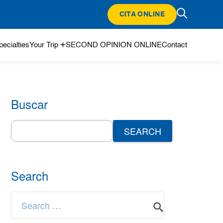
CITA ONLINE
ecialties
Your Trip
SECOND OPINION ONLINE
Contact
Buscar
Search
for:
Search
Search
for: