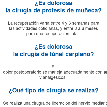
¿Es dolorosa
la
cirugía
de
prótesis
de
muñeca
?
La
recuperación
varía
entre 4 y 6
semanas
para
las
actividades
cotidianas
, y entre 3 a 6 meses
para
una
recuperación
total.
¿Es dolorosa
la
cirugía
de
túnel
carpiano
?
El
dolor
postoperatorio
se
maneja
adecuadamente
con
a
y
analgésicos
.
¿
Qué
tipo
de
cirugía
se
realiza
?
Se
realiza
una
cirugía
de
liberación
del
nervio
median