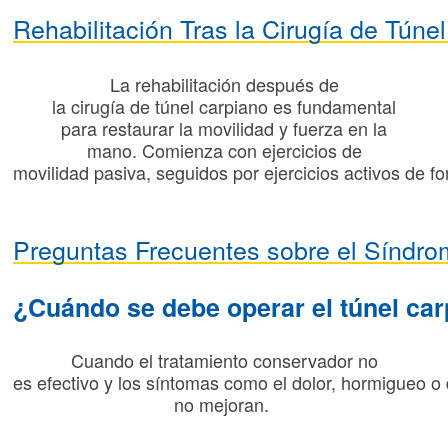
Rehabilitación
Tras
la
Cirugía
de
Túnel
La
rehabilitación
después
de
la
cirugía
de
túnel
carpiano
es fundamental
para
restaurar
la
movilidad
y
fuerza
en
la
mano.
Comienza
con
ejercicios
de
movilidad
pasiva
,
seguidos
por
ejercicios
activos
de
fo
Preguntas
Frecuentes
sobre
el
Síndro
¿
Cuándo
se
debe
operar
el
túnel
car
Cuando
el
tratamiento
conservador
no
es
efectivo
y
los
síntomas
como
el
dolor,
hormigueo
o
no
mejoran
.