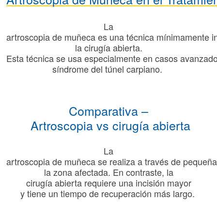
La
artroscopia
de
muñeca
es
una
técnica
mínimamente
i
la
cirugía
abierta
.
Esta
técnica
se
usa
especialmente
en
casos
avanzad
síndrome
del
túnel
carpiano
.
Comparativa
–
Artroscopia
vs
cirugía
abierta
La
artroscopia
de
muñeca
se
realiza
a
través
de
pequeña
la zona
afectada
. En
contraste
, la
cirugía
abierta
requiere
una
incisión
mayor
y
tiene
un
tiempo
de
recuperación
más
largo.