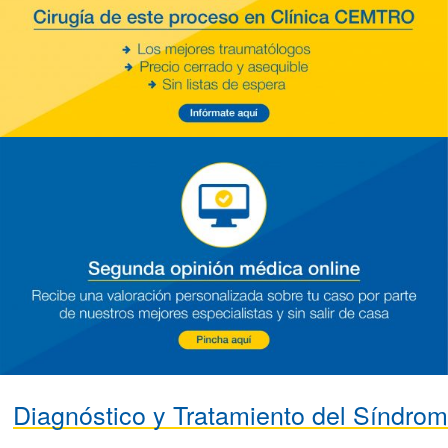
Diagnóstico
y
Tratamiento
del
Síndro