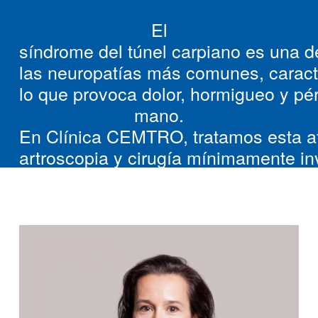
El
síndrome
del
túnel
carpiano
es
una
d
las
neuropatías
más
comunes
,
carac
lo
que
provoca
dolor,
hormigueo
y
pé
mano.
En
Clínica
CEMTRO,
tratamos
esta
a
artroscopia
y
cirugía
mínimamente
in