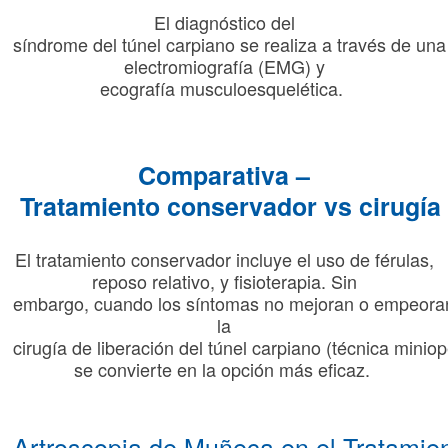
El
diagnóstico
del
síndrome
del
túnel
carpiano
se
realiza
a
través
de
una
electromiografía
(
EMG)
y
ecografía
musculoesquelética
.
Comparativa
–
Tratamiento
conservador
vs
cirugía
El
tratamiento
conservador
incluye
el
uso
de
férulas
,
reposo
relativo
, y
fisioterapia
. Sin
embargo,
cuando
los
síntomas
no
mejoran
o
empeora
la
cirugía
de
liberación
del
túnel
carpiano
(
técnica
minio
se
convierte
en
la
opción
más
eficaz
.
Artroscopia
de
Muñeca
en
el
Tratamie