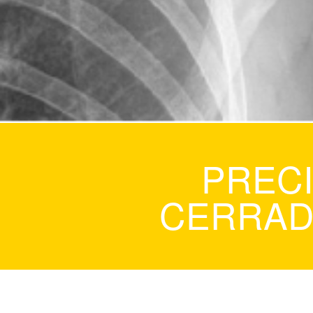
PREC
CERRA