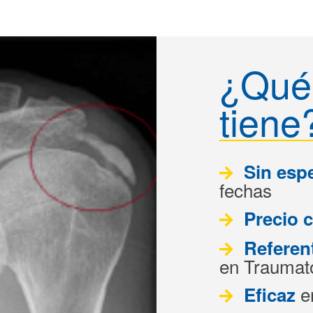
¿Qué 
tiene
Sin esp
fechas
Precio 
Referen
en Traumat
e
Eficaz