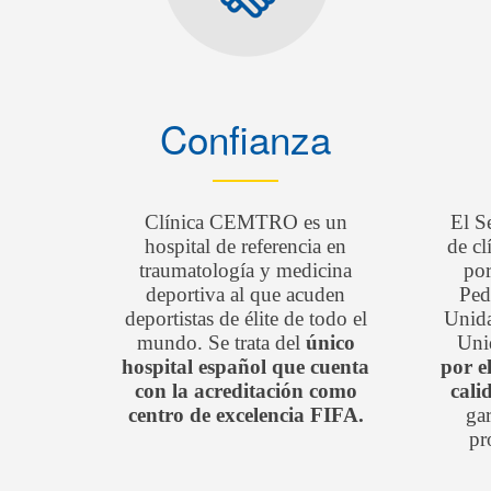
Confianza
Clínica CEMTRO es un
El S
hospital de referencia en
de c
traumatología y medicina
por
deportiva al que acuden
Ped
deportistas de élite de todo el
Unida
mundo. Se trata del
único
Uni
hospital español que cuenta
por e
con la acreditación como
cali
centro de excelencia FIFA.
gar
pr