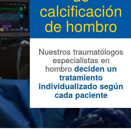
calcificación
de hombro
Nuestros traumatólogos
especialistas en
hombro
deciden un
tratamiento
individualizado según
cada paciente