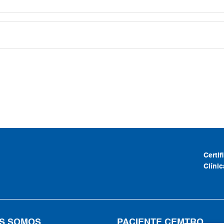
Certi
Clíni
S SOMOS
PACIENTE CEMTRO