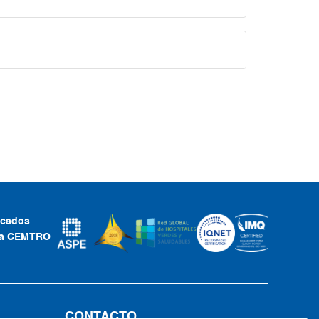
ficados
ca CEMTRO
CONTACTO