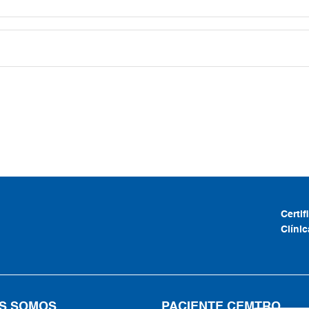
Certi
Clíni
S SOMOS
PACIENTE CEMTRO