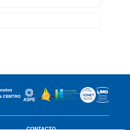
ficados
ca CEMTRO
CONTACTO