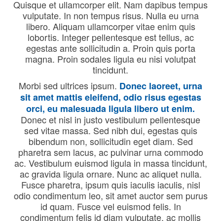
Quisque et ullamcorper elit. Nam dapibus tempus
vulputate. In non tempus risus. Nulla eu urna
libero. Aliquam ullamcorper vitae enim quis
lobortis. Integer pellentesque est tellus, ac
egestas ante sollicitudin a. Proin quis porta
magna. Proin sodales ligula eu nisi volutpat
tincidunt.
Morbi sed ultrices ipsum.
Donec laoreet, urna
sit amet mattis eleifend, odio risus egestas
orci, eu malesuada ligula libero ut enim.
Donec et nisl in justo vestibulum pellentesque
sed vitae massa. Sed nibh dui, egestas quis
bibendum non, sollicitudin eget diam. Sed
pharetra sem lacus, ac pulvinar urna commodo
ac. Vestibulum euismod ligula in massa tincidunt,
ac gravida ligula ornare. Nunc ac aliquet nulla.
Fusce pharetra, ipsum quis iaculis iaculis, nisl
odio condimentum leo, sit amet auctor sem purus
id quam. Fusce vel euismod felis. In
condimentum felis id diam vulputate, ac mollis