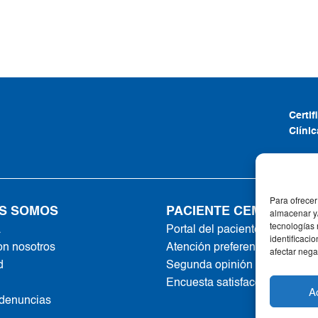
Certi
Clíni
Para ofrecer
S SOMOS
PACIENTE CEMTRO
almacenar y/
tecnologías
a
Portal del paciente
identificaci
on nosotros
Atención preferente
afectar nega
d
Segunda opinión online
Encuesta satisfacción
A
 denuncias