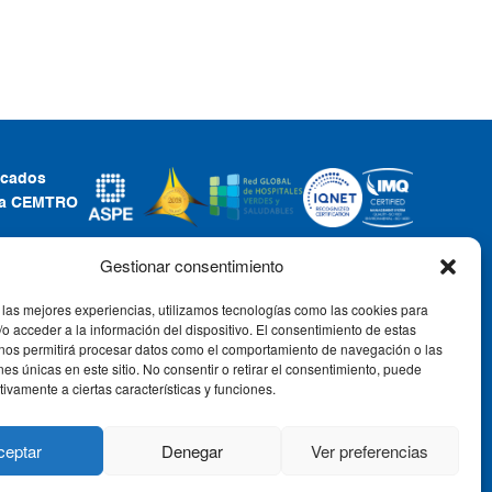
ficados
ca CEMTRO
Gestionar consentimiento
 las mejores experiencias, utilizamos tecnologías como las cookies para
CONTACTO
o acceder a la información del dispositivo. El consentimiento de estas
 nos permitirá procesar datos como el comportamiento de navegación o las
Tel: +34 91 735 57 57 | Fax: 91 735
ones únicas en este sitio. No consentir o retirar el consentimiento, puede
57 58
tivamente a ciertas características y funciones.
Av. Ventisquero de la Condesa, 42,
28035, Madrid, España
ceptar
Denegar
Ver preferencias