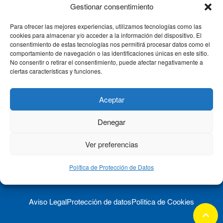
Gestionar consentimiento
Para ofrecer las mejores experiencias, utilizamos tecnologías como las
CLÍNICA CEMTRO
cookies para almacenar y/o acceder a la información del dispositivo. El
consentimiento de estas tecnologías nos permitirá procesar datos como el
comportamiento de navegación o las identificaciones únicas en este sitio.
No consentir o retirar el consentimiento, puede afectar negativamente a
QUIÉNES SOMOS
ciertas características y funciones.
PACIENTE CEMTRO
Aceptar
Denegar
CONTACTO
Ver preferencias
Política de Protección de Datos
Aviso Legal
Protección de datos
Política de Cookies
keyboard_arrow_up