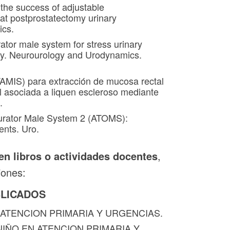
the success of adjustable
at postprostatectomy urinary
ics.
ator male system for stress urinary
udy. Neurourology and Urodynamics.
(TAMIS) para extracción de mucosa rectal
al asociada a liquen escleroso mediante
.
turator Male System 2 (ATOMS):
ents. Uro.
en libros o actividades docentes
,
iones:
BLICADOS
N ATENCION PRIMARIA Y URGENCIAS.
L NIÑO EN ATENCION PRIMARIA Y