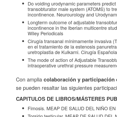
Do voiding urodynamic parameters predict 
transobturator male system (ATOMS) to tre
incontinence. Neurourology and Urodynam
Longterm outcome of adjustable transobtur
incontinence in the Iberian multicentre st
Wiley Periodicals
Cirugía transanal mínimamente invasiva 
en el tratamiento de la estenosis panuretr
uretroplastia de Kulkarni. Cirugía Española
The mode of action of Adjustable Transob
intraoperative urethral pressure measurem
Con amplia
colaboración y participación 
se pueden resaltar las siguientes participac
CAPITULOS DE LIBROS/MÁSTERES PU
Fimosis. MEAP DE SALUD DEL NIÑO E
Torsión testicular. MEAP DE SALUD DE