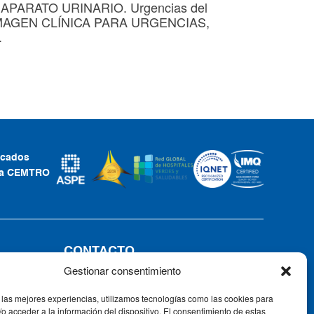
APARATO URINARIO. Urgencias del
 IMAGEN CLÍNICA PARA URGENCIAS,
.
ficados
ca CEMTRO
CONTACTO
Gestionar consentimiento
Tel: +34 91 735 57 57 | Fax: 91 735
57 58
 las mejores experiencias, utilizamos tecnologías como las cookies para
Av. Ventisquero de la Condesa, 42,
o acceder a la información del dispositivo. El consentimiento de estas