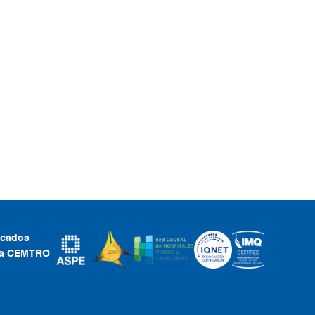
ficados
ca CEMTRO