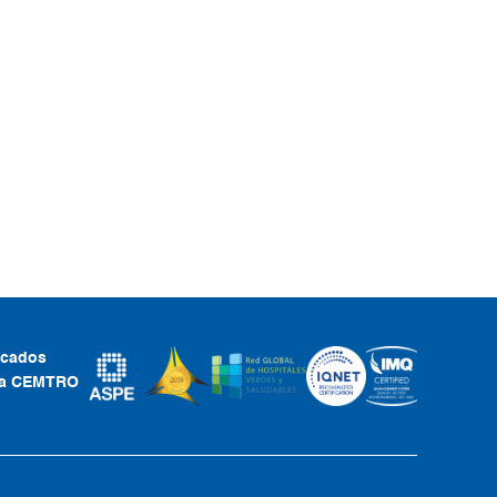
ficados
ca CEMTRO