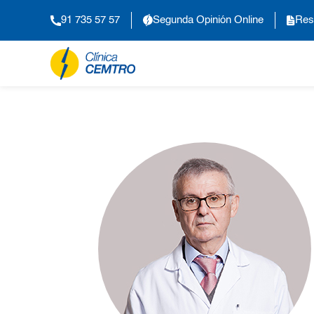
91 735 57 57
Segunda Opinión Online
Res